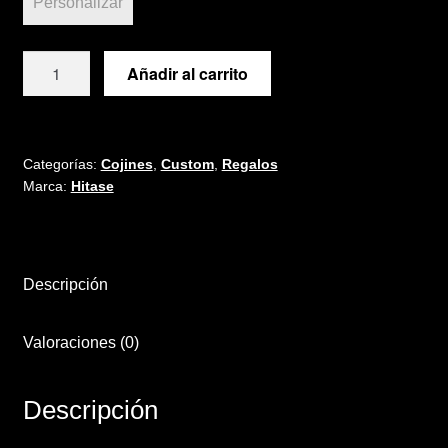
Personalizar
Cojín
Añadir al carrito
PERSONALIZADO
cantidad
Categorías:
Cojines
,
Custom
,
Regalos
Marca:
Hitase
Descripción
Valoraciones (0)
Descripción