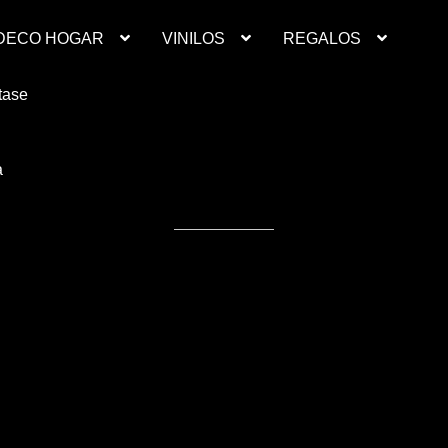
DECO HOGAR
VINILOS
REGALOS
Contacto
Deco Hogar
Finalizar compra
Mi cuenta
resupuesto ropa laboral personalizada
Productos
Regalos
Ropa
inilos