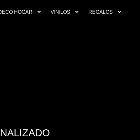
DECO HOGAR
VINILOS
REGALOS
Contacto
Deco Hogar
Finalizar compra
Mi cuenta
resupuesto ropa laboral personalizada
Productos
Regalos
Ropa
inilos
SONALIZADO