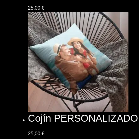
25,00
€
Cojín PERSONALIZADO
25,00
€