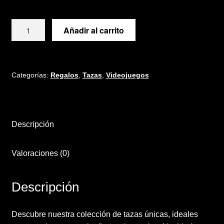
Términos y condiciones de venta
Taza
Añadir al carrito
Vinilos
YO
HICE
ALGO
PEOR
Categorías:
Regalos
,
Tazas
,
Videojuegos
cantidad
Descripción
Valoraciones (0)
Descripción
Descubre nuestra colección de tazas únicas, ideales