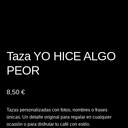
Finalizar compra
Mi cuenta
Política de Privacidad y Cookies
Taza YO HICE ALGO
Presupuesto ropa laboral personalizada
PEOR
Productos
Regalos
8,50
€
Ropa
Tazas personalizadas con fotos, nombres o frases
únicas. Un detalle original para regalar en cualquier
Sample Page
ocasión o para disfrutar tu café con estilo.