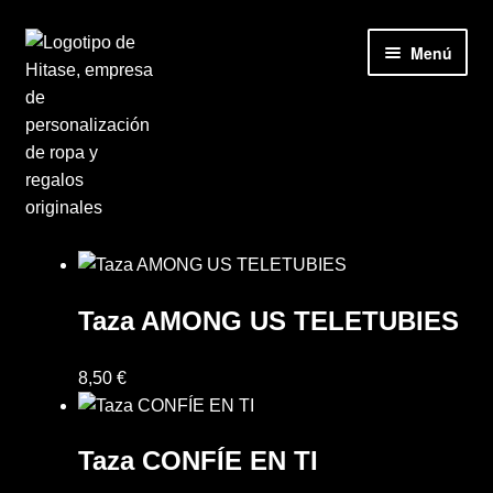
Ir
Ir
Menú
a
al
la
contenido
navegación
Inicio
Accesorios
Taza AMONG US TELETUBIES
Camisetas
8,50
€
Carrito
Taza CONFÍE EN TI
Contacto