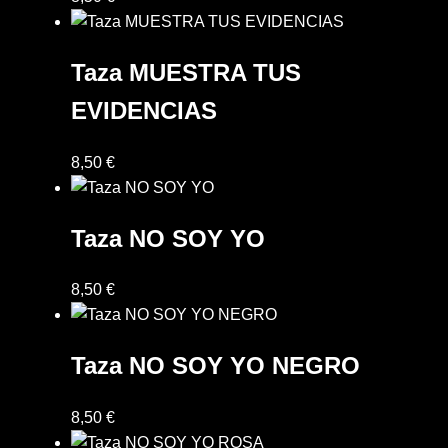
Sample Page
Taza MUESTRA TUS
Términos y condiciones de venta
EVIDENCIAS
Vinilos
8,50
€
Taza NO SOY YO
8,50
€
Taza NO SOY YO NEGRO
8,50
€