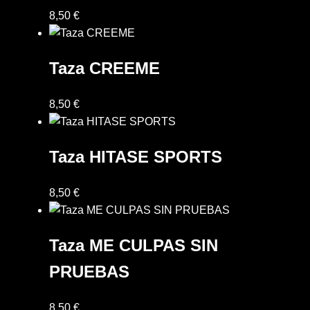
8,50
€
Deco Hogar
Taza CREEME
Finalizar compra
Mi cuenta
8,50
€
Política de Privacidad y Cookies
Taza HITASE SPORTS
Presupuesto ropa laboral personalizada
8,50
€
Productos
Taza ME CULPAS SIN
Regalos
PRUEBAS
Ropa
8,50
€