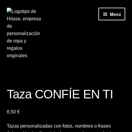
Ir
Ir
Menú
a
al
la
contenido
navegación
Inicio
Accesorios
Taza CONFÍE EN TI
Camisetas
8,50
€
Carrito
Tazas personalizadas con fotos, nombres o frases
Contacto