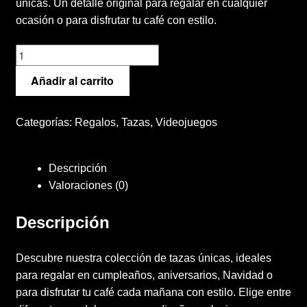
únicas. Un detalle original para regalar en cualquier
ocasión o para disfrutar tu café con estilo.
Deco Hogar
Taza
Finalizar compra
CONFÍE
Añadir al carrito
EN
Mi cuenta
TI
cantidad
Categorías:
Regalos
,
Tazas
,
Videojuegos
Política de Privacidad y Cookies
Descripción
Presupuesto ropa laboral personalizada
Valoraciones (0)
Productos
Descripción
Regalos
Descubre nuestra colección de tazas únicas, ideales
para regalar en cumpleaños, aniversarios, Navidad o
Ropa
para disfrutar tu café cada mañana con estilo. Elige entre