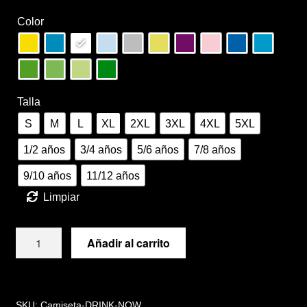
Términos y condiciones de venta
Color
Vinilos
Talla
S
M
L
XL
2XL
3XL
4XL
5XL
1/2 años
3/4 años
5/6 años
7/8 años
9/10 años
11/12 años
Limpiar
Camiseta
Añadir al carrito
DRINK
NOW
cantidad
SKU:
Camiseta-DRINK-NOW