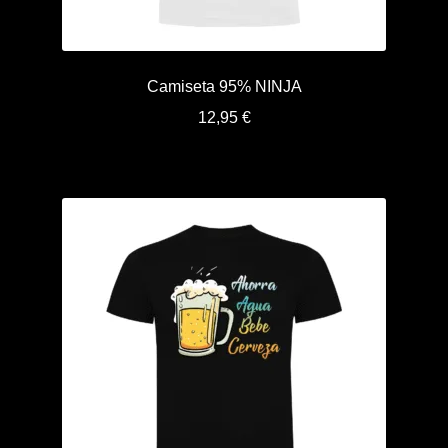
Finalizar compra
Camiseta 95% NINJA
Mi cuenta
12,95
€
Política de Privacidad y Cookies
Presupuesto ropa laboral personalizada
Productos
Regalos
Ropa
Sample Page