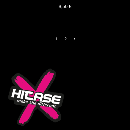
8,50
€
1
2