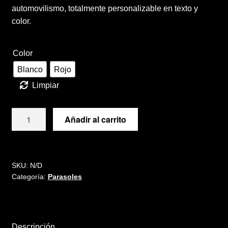
automovilismo, totalmente personalizable en texto y
color.
Color
Blanco
Rojo
Limpiar
Parasol
Añadir al carrito
para
Mini
cantidad
SKU:
N/D
Categoría:
Parasoles
Descripción