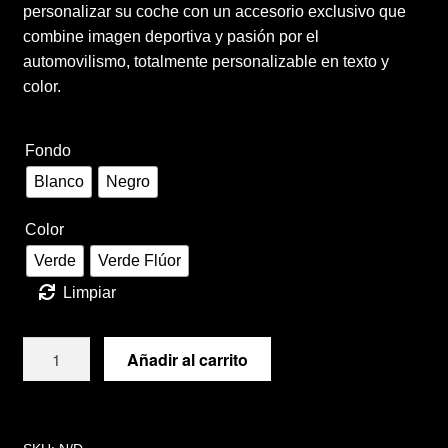
hasta
personalizar su coche con un accesorio exclusivo que
Términos y condiciones de venta
30,00 €
combine imagen deportiva y pasión por el
automovilismo, totalmente personalizable en texto y
Vinilos
color.
Fondo
Blanco
Negro
Color
Verde
Verde Flúor
Limpiar
Parasol
Añadir al carrito
Monster
cantidad