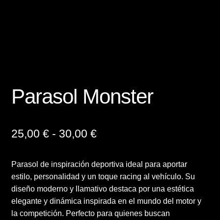
Finalizar compra
Mi cuenta
Política de Privacidad y Cookies
Parasol Monster
Presupuesto ropa laboral personalizada
Productos
Rango
25,00
€
-
30,00
€
de
Regalos
Parasol de inspiración deportiva ideal para aportar
precios:
estilo, personalidad y un toque racing al vehículo. Su
Ropa
desde
diseño moderno y llamativo destaca por una estética
elegante y dinámica inspirada en el mundo del motor y
25,00 €
Sample Page
la competición. Perfecto para quienes buscan