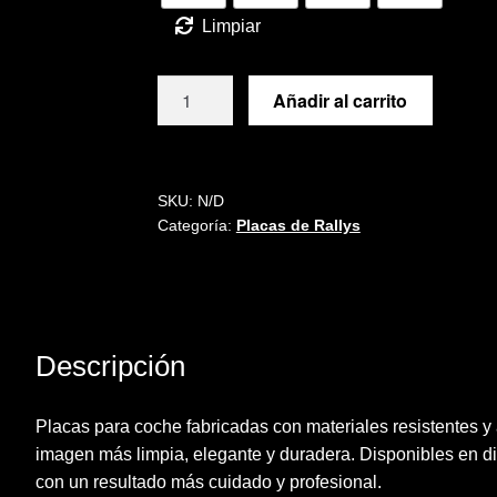
Limpiar
Placa
Añadir al carrito
RALLYE
TIERRAS
ALTAS
DE
SKU:
N/D
Categoría:
Placas de Rallys
LORCA
2021
cantidad
Descripción
Placas para coche fabricadas con materiales resistentes y
imagen más limpia, elegante y duradera. Disponibles en dif
con un resultado más cuidado y profesional.