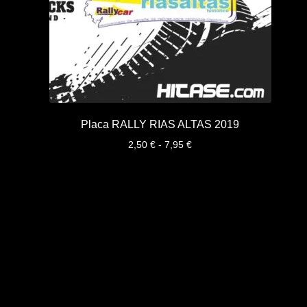
Placa RALLY RIAS ALTAS 2019
Rango
2,50
€
-
7,95
€
de
precios:
desde
2,50 €
hasta
7,95 €