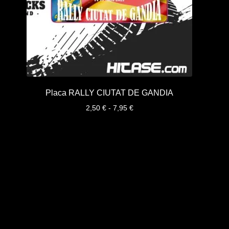
Placa RALLY CIUTAT DE GANDIA
Rango
2,50
€
-
7,95
€
de
precios:
desde
2,50 €
hasta
7,95 €