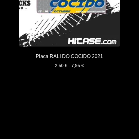
Placa RALI DO COCIDO 2021
Rango
2,50
€
-
7,95
€
de
precios:
desde
2,50 €
hasta
7,95 €