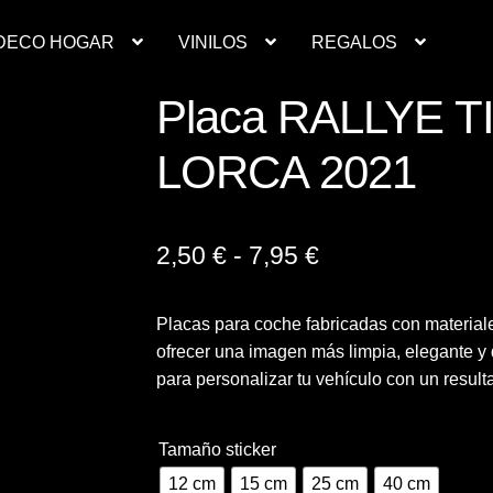
DECO HOGAR
VINILOS
REGALOS
Placa RALLYE 
Contacto
Deco Hogar
Finalizar compra
Mi cuenta
LORCA 2021
resupuesto ropa laboral personalizada
Productos
Regalos
Ropa
inilos
Rango
2,50
€
-
7,95
€
de
Placas para coche fabricadas con materiale
precios:
ofrecer una imagen más limpia, elegante y 
desde
para personalizar tu vehículo con un resul
2,50 €
hasta
Tamaño sticker
12 cm
15 cm
25 cm
40 cm
7,95 €