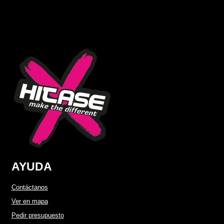
desde
2,50 €
hasta
7,95 €
AYUDA
Contáctanos
Ver en mapa
Pedir presupuesto