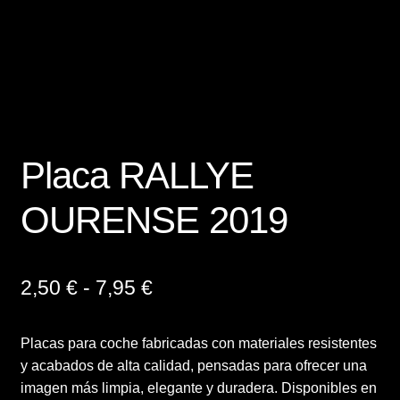
Finalizar compra
Mi cuenta
Política de Privacidad y Cookies
Placa RALLYE
Presupuesto ropa laboral personalizada
OURENSE 2019
Productos
Regalos
Rango
2,50
€
-
7,95
€
de
Ropa
Placas para coche fabricadas con materiales resistentes
precios:
y acabados de alta calidad, pensadas para ofrecer una
Sample Page
desde
imagen más limpia, elegante y duradera. Disponibles en