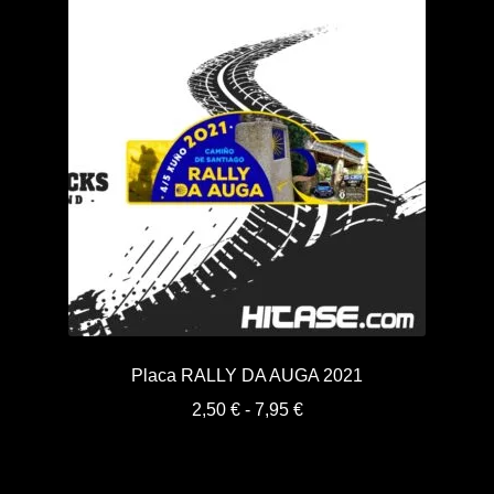
hasta
7,95 €
Placa RALLY DA AUGA 2021
Rango
2,50
€
-
7,95
€
de
precios:
desde