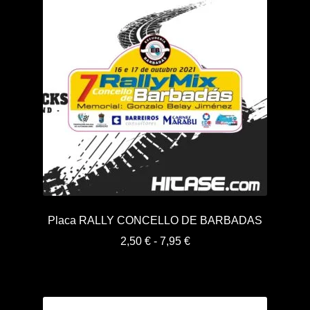
Placa RALLY CONCELLO DE BARBADAS
Rango
2,50
€
-
7,95
€
de
precios:
desde
2,50 €