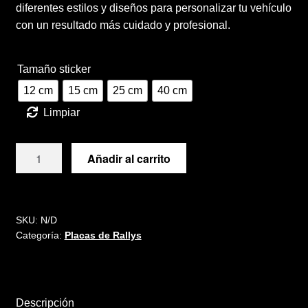
diferentes estilos y diseños para personalizar tu vehículo
2,50 €
Términos y condiciones de venta
con un resultado más cuidado y profesional.
hasta
Vinilos
7,95 €
Tamaño sticker
12 cm
15 cm
25 cm
40 cm
Limpiar
Placa
Añadir al carrito
RALLYE
OURENSE
2019
cantidad
SKU:
N/D
Categoría:
Placas de Rallys
Descripción