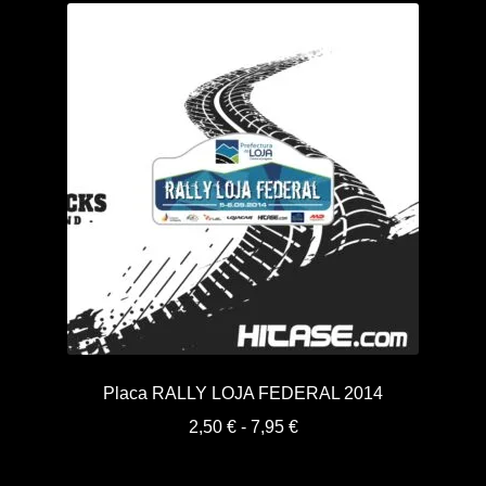
2,50 €
hasta
7,95 €
Placa RALLY LOJA FEDERAL 2014
Rango
2,50
€
-
7,95
€
de
precios: