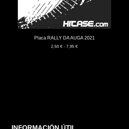
Placa RALLY DA AUGA 2021
Rango
2,50
€
-
7,95
€
de
precios:
desde
2,50 €
hasta
7,95 €
INFORMACIÓN ÚTIL