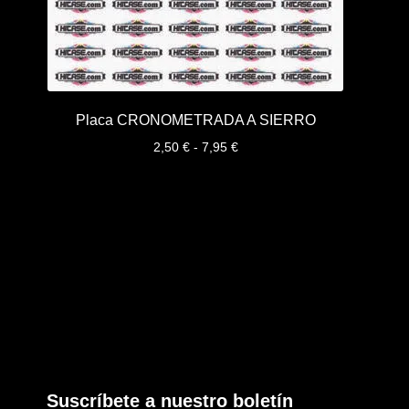
Placa CRONOMETRADA A SIERRO
Rango
2,50
€
-
7,95
€
de
precios:
desde
2,50 €
hasta
7,95 €
Suscríbete a nuestro boletín