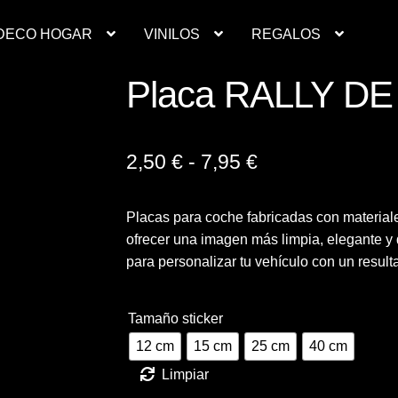
DECO HOGAR
VINILOS
REGALOS
Placa RALLY D
Contacto
Deco Hogar
Finalizar compra
Mi cuenta
resupuesto ropa laboral personalizada
Productos
Regalos
Ropa
Rango
2,50
€
-
7,95
€
inilos
de
Placas para coche fabricadas con materiale
precios:
ofrecer una imagen más limpia, elegante y 
desde
para personalizar tu vehículo con un resul
2,50 €
hasta
Tamaño sticker
12 cm
15 cm
25 cm
40 cm
7,95 €
Limpiar