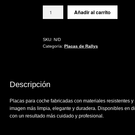
Placa
Añadir al carrito
RALLY
DE
ESPAÑA
2014
SKU:
N/D
Categoría:
Placas de Rallys
cantidad
Descripción
Placas para coche fabricadas con materiales resistentes y
imagen más limpia, elegante y duradera. Disponibles en dif
con un resultado más cuidado y profesional.