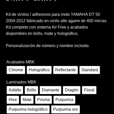
de
Finalizar compra
Kit de vinilos / adhesivos para moto YAMAHA DT 50
precios:
2004-2012 fabricado en vinilo alto agarre de 400 micras.
desde
Mi cuenta
Kit completo con sistema Air Free y acabados
disponibles en brillo, mate y holográfico.
140,00 €
Política de Privacidad y Cookies
hasta
Personalización de número y nombre incluido.
Presupuesto ropa laboral personalizada
250,00 €
Acabados MBK
Productos
Chrome
Holográfico
Reflectante
Standard
Regalos
Laminados MBK
Asfalto
Brillo
Diamante
Dragón
Floral
Ropa
Hive
Mate
Prisma
Purpurina
Sample Page
Purpurina holográfico
Purpurina oro