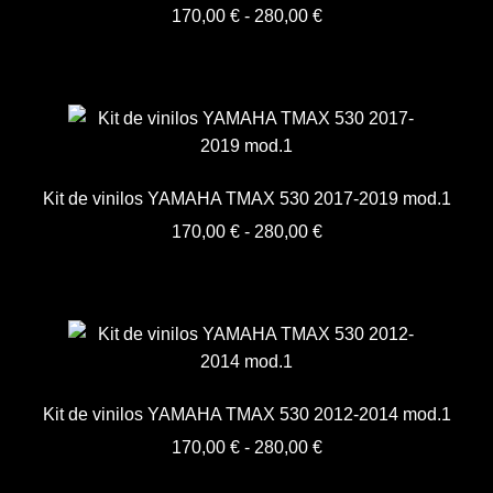
Rango
170,00
€
-
280,00
€
de
precios:
desde
170,00 €
hasta
280,00 €
Kit de vinilos YAMAHA TMAX 530 2017-2019 mod.1
Rango
170,00
€
-
280,00
€
de
precios:
desde
170,00 €
hasta
280,00 €
Kit de vinilos YAMAHA TMAX 530 2012-2014 mod.1
Rango
170,00
€
-
280,00
€
de