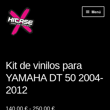
Ir
Ir
Menú
a
al
la
contenido
navegación
Inicio
Accesorios
Kit de vinilos para
Camisetas
YAMAHA DT 50 2004-
Carrito
2012
Contacto
Rango
140,00
€
-
250,00
€
Deco Hogar