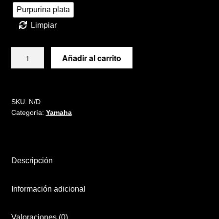
Purpurina plata
Términos y condiciones de venta
Limpiar
Vinilos
Kit
Añadir al carrito
de
vinilos
para
YAMAHA
SKU:
N/D
Categoría:
Yamaha
DT
50
2004-
2012
Descripción
cantidad
Información adicional
Valoraciones (0)