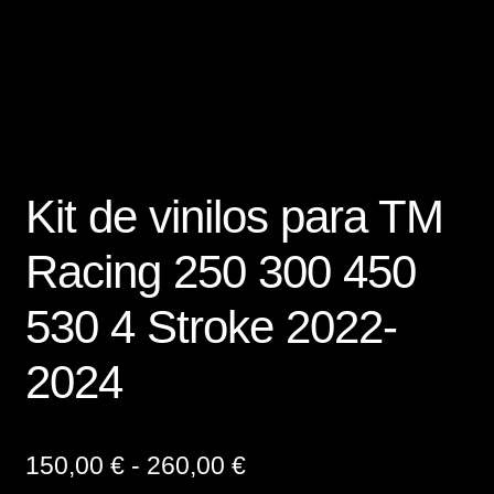
Finalizar compra
Mi cuenta
Política de Privacidad y Cookies
Kit de vinilos para TM
Presupuesto ropa laboral personalizada
Racing 250 300 450
Productos
530 4 Stroke 2022-
Regalos
2024
Ropa
Sample Page
Rango
150,00
€
-
260,00
€