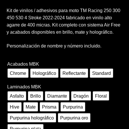
de
Términos y condiciones de venta
Kit de vinilos / adhesivos para moto TM Racing 250 300
precios:
450 530 4 Stroke 2022-2024 fabricado en vinilo alto
Vinilos
desde
agarre de 400 micras. Kit completo con sistema Air Free
y acabados disponibles en brillo, mate y holográfico.
150,00 €
hasta
Personalización de nombre y número incluido.
260,00 €
Acabados MBK
Chrome
Holográfico
Reflectante
Standard
Laminados MBK
Asfalto
Brillo
Diamante
Dragón
Floral
Hive
Mate
Prisma
Purpurina
Purpurina holográfico
Purpurina oro
Purpurina plata