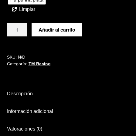
Limpiar
Kit
Añadir al carrito
de
vinilos
para
TM
SKU:
N/D
Categoría:
TM Racing
Racing
250
300
450
Descripción
530
4
Stroke
Información adicional
2022-
2024
Valoraciones (0)
cantidad