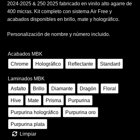
2024-2025 & 250 2025 fabricado en vinilo alto agarre de
Términos y condiciones de venta
desde
400 micras. Kit completo con sistema Air Free y
acabados disponibles en brillo, mate y holográfico.
150,00 €
Vinilos
hasta
Personalización de nombre y número incluido.
260,00 €
Acabados MBK
Chrome
Holográfico
Reflectante
Standard
Laminados MBK
Asfalto
Brillo
Diamante
Dragón
Floral
Hive
Mate
Prisma
Purpurina
Purpurina holográfico
Purpurina oro
Purpurina plata
Limpiar