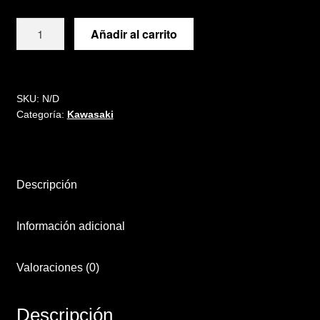
Kit
Añadir al carrito
de
vinilos
para
Kawasaki
SKU:
N/D
Categoría:
Kawasaki
KX
450
2024-
2025
Descripción
250
2025
cantidad
Información adicional
Valoraciones (0)
Descripción