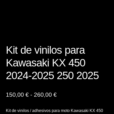
Finalizar compra
Mi cuenta
Política de Privacidad y Cookies
Kit de vinilos para
Presupuesto ropa laboral personalizada
Kawasaki KX 450
Productos
2024-2025 250 2025
Regalos
Ropa
Rango
150,00
€
-
260,00
€
de
Sample Page
Kit de vinilos / adhesivos para moto Kawasaki KX 450
precios: