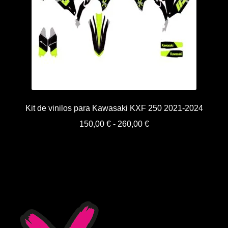
Kit de vinilos para Kawasaki KXF 250 2021-2024
Rango
150,00
€
-
260,00
€
de
precios:
desde
150,00 €
hasta
260,00 €