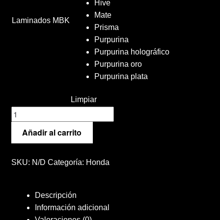
Hive
Sample Page
Mate
Laminados MBK
Prisma
Términos y condiciones de venta
Purpurina
Purpurina holográfico
Vinilos
Purpurina oro
Purpurina plata
Limpiar
Kit
de
Añadir al carrito
vinilos
para
HONDA
SKU:
N/D
Categoría:
Honda
CB190R
Red
Descripción
Bull
Información adicional
cantidad
Valoraciones (0)