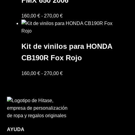
FMX 650 2006
hasta
270,00 €
Rango
160,00
€
-
270,00
€
de
precios:
desde
Kit de vinilos para HONDA
160,00 €
hasta
CB190R Fox Rojo
270,00 €
Rango
160,00
€
-
270,00
€
de
precios:
desde
160,00 €
hasta
270,00 €
AYUDA