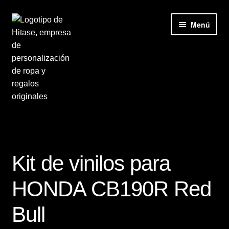
Ir
Ir
Menú
a
al
la
contenido
navegación
Inicio
Accesorios
Kit de vinilos para
Camisetas
HONDA CB190R Red
Carrito
Bull
Contacto