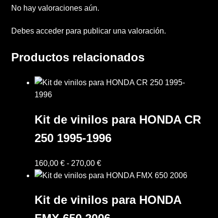
No hay valoraciones aún.
Debes
acceder
para publicar una valoración.
Productos relacionados
Kit de vinilos para HONDA CR
250 1995-1996
Rango
160,00
€
-
270,00
€
de
precios:
Kit de vinilos para HONDA
desde
160,00 €