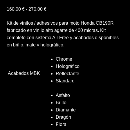
Rango
160,00
€
-
270,00
€
Deco Hogar
de
Kit de vinilos / adhesivos para moto Honda CB190R
precios:
Finalizar compra
fabricado en vinilo alto agarre de 400 micras. Kit
desde
completo con sistema Air Free y acabados disponibles
160,00 €
Mi cuenta
en brillo, mate y holográfico.
hasta
270,00 €
Chrome
Política de Privacidad y Cookies
Holográfico
Acabados MBK
Reflectante
Presupuesto ropa laboral personalizada
Standard
Productos
Asfalto
Brillo
Regalos
Diamante
Dragón
Ropa
Floral