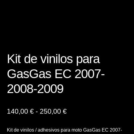
Finalizar compra
Mi cuenta
Política de Privacidad y Cookies
Kit de vinilos para
Presupuesto ropa laboral personalizada
GasGas EC 2007-
Productos
2008-2009
Regalos
Ropa
Rango
140,00
€
-
250,00
€
de
Sample Page
Kit de vinilos / adhesivos para moto GasGas EC 2007-
precios: