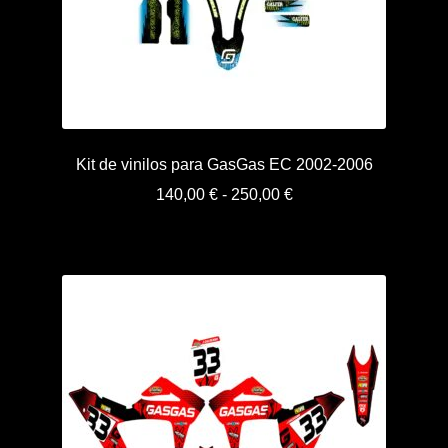
Kit de vinilos para GasGas EC 2002-2006
Rango
140,00
€
-
250,00
€
de
precios:
desde
140,00 €
hasta
250,00 €