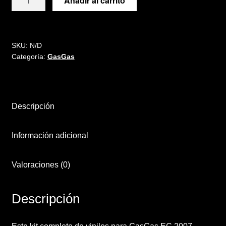
Añadir al carrito
de
vinilos
para
GasGas
SKU:
N/D
Categoría:
GasGas
EC
2007-
2008-
2009
Descripción
cantidad
Información adicional
Valoraciones (0)
Descripción