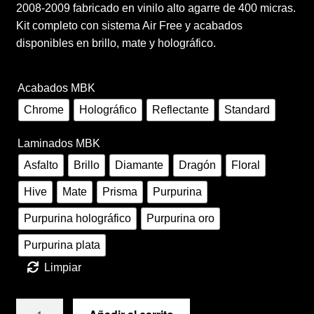
2008-2009 fabricado en vinilo alto agarre de 400 micras.
Términos y condiciones de venta
desde
Kit completo con sistema Air Free y acabados
disponibles en brillo, mate y holográfico.
140,00 €
Vinilos
hasta
Acabados MBK
250,00 €
Chrome
Holográfico
Reflectante
Standard
Laminados MBK
Asfalto
Brillo
Diamante
Dragón
Floral
Hive
Mate
Prisma
Purpurina
Purpurina holográfico
Purpurina oro
Purpurina plata
Limpiar
Kit