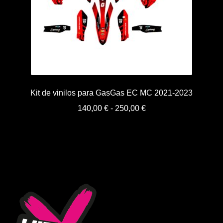
Kit de vinilos para GasGas EC MC 2021-2023
Rango
140,00
€
-
250,00
€
de
precios:
desde
140,00 €
hasta
250,00 €