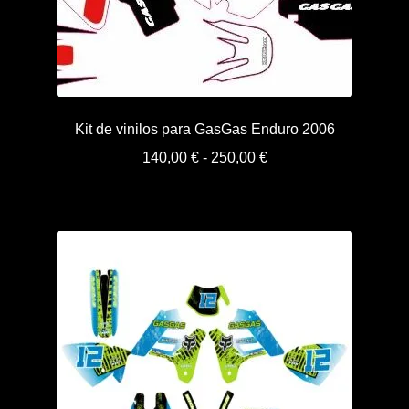
Kit de vinilos para GasGas Enduro 2006
Rango
140,00
€
-
250,00
€
de
precios:
desde
140,00 €
hasta
250,00 €