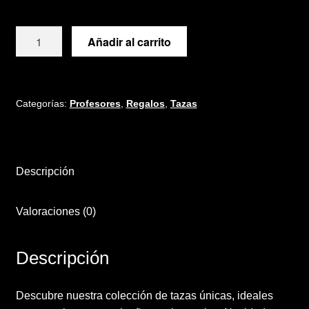
Términos y condiciones de venta
Taza
Añadir al carrito
Vinilos
PROFES
COMO
TU
NO
Categorías:
Profesores
,
Regalos
,
Tazas
SE
OLVIDAN
cantidad
Descripción
Valoraciones (0)
Descripción
Descubre nuestra colección de tazas únicas, ideales