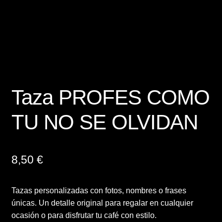
Finalizar compra
Mi cuenta
Política de Privacidad y Cookies
Taza PROFES COMO
Presupuesto ropa laboral personalizada
TU NO SE OLVIDAN
Productos
Regalos
8,50
€
Ropa
Tazas personalizadas con fotos, nombres o frases
únicas. Un detalle original para regalar en cualquier
Sample Page
ocasión o para disfrutar tu café con estilo.