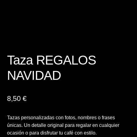
Finalizar compra
Mi cuenta
Política de Privacidad y Cookies
Taza REGALOS
Presupuesto ropa laboral personalizada
NAVIDAD
Productos
Regalos
8,50
€
Ropa
Tazas personalizadas con fotos, nombres o frases
únicas. Un detalle original para regalar en cualquier
Sample Page
ocasión o para disfrutar tu café con estilo.