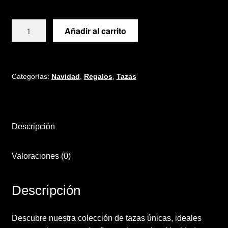
Términos y condiciones de venta
Taza
Añadir al carrito
Vinilos
REGALOS
NAVIDAD
cantidad
Categorías:
Navidad
,
Regalos
,
Tazas
Descripción
Valoraciones (0)
Descripción
Descubre nuestra colección de tazas únicas, ideales