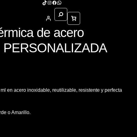
TikTok
Instagram
Facebook
WhatsApp
Buscar
térmica de acero
 ml PERSONALIZADA
Sample Page
l en acero inoxidable, reutilizable, resistente y perfecta
rde o Amarillo.