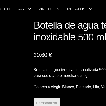
DECO HOGAR
VINILOS
REGALOS
Botella de agua 
Contacto
Deco Hogar
Finalizar compra
Mi cuenta
inoxidable 500
resupuesto ropa laboral personalizada
Productos
Regalos
Ropa
inilos
20,60
€
Botella de agua térmica personalizada 500 m
para uso diario o merchandising.
Colores a elegir: Blanco, Plateado, Lila, Ve
Personalizar