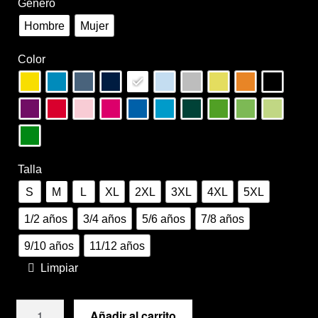
Género
Sample Page
Hombre
Mujer
Términos y condiciones de venta
Color
Vinilos
Talla
S
M
L
XL
2XL
3XL
4XL
5XL
1/2 años
3/4 años
5/6 años
7/8 años
9/10 años
11/12 años
Limpiar
Camiseta
Añadir al carrito