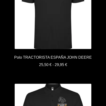
Polo TRACTORISTA ESPAÑA JOHN DEERE
Rango
25,50
€
-
29,95
€
de
precios:
desde
25,50 €
hasta
29,95 €