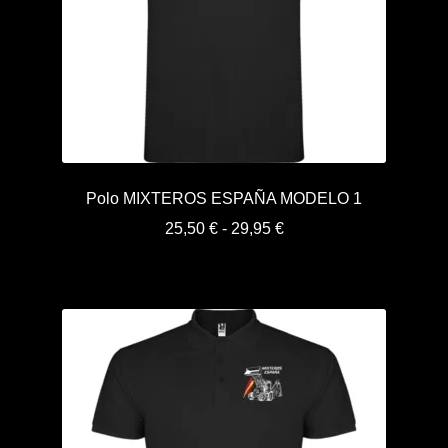
Polo MIXTEROS ESPAÑA MODELO 1
Rango
25,50
€
-
29,95
€
de
precios:
desde
25,50 €
hasta
29,95 €