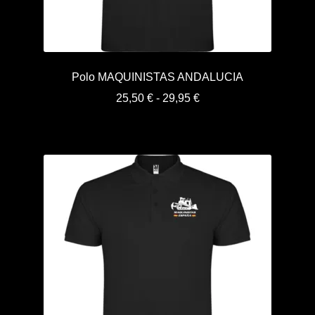
Términos y condiciones de venta
Vinilos
Polo MAQUINISTAS ANDALUCIA
Rango
25,50
€
-
29,95
€
de
precios:
desde
25,50 €
hasta
29,95 €