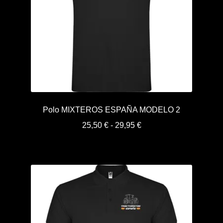
Polo MIXTEROS ESPAÑA MODELO 2
Rango
25,50
€
-
29,95
€
de
precios:
desde
25,50 €
hasta
29,95 €