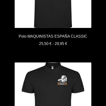
Polo MAQUINISTAS ESPAÑA CLASSIC
Rango
25,50
€
-
29,95
€
de
precios:
desde
25,50 €
hasta
29,95 €