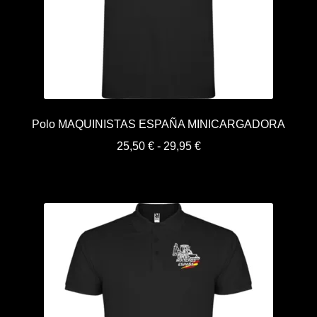
Polo MAQUINISTAS ESPAÑA MINICARGADORA
Rango
25,50
€
-
29,95
€
de
precios:
desde
25,50 €
hasta
29,95 €