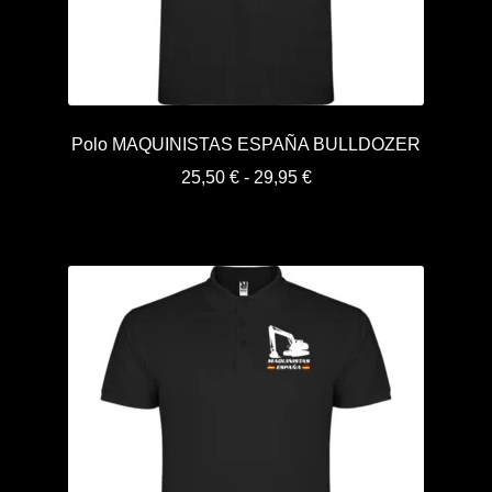
Polo MAQUINISTAS ESPAÑA BULLDOZER
Rango
25,50
€
-
29,95
€
de
precios:
desde
25,50 €
hasta
29,95 €