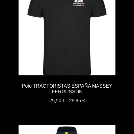
Polo TRACTORISTAS ESPAÑA MASSEY
FERGUSSON
Rango
25,50
€
-
29,95
€
de
precios:
desde
25,50 €