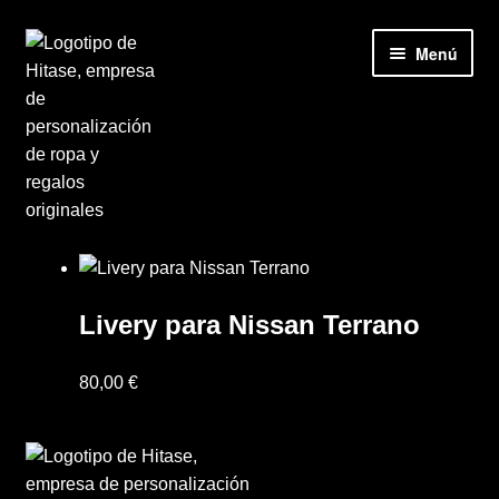
Ir
Ir
Menú
a
al
la
contenido
navegación
Inicio
Accesorios
Livery para Nissan Terrano
Camisetas
80,00
€
Carrito
Contacto