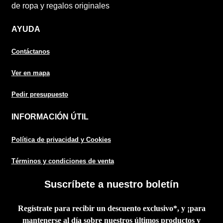
Deco Hogar
AYUDA
Finalizar compra
Contáctanos
Ver en mapa
Mi cuenta
Pedir presupuesto
Política de Privacidad y Cookies
INFORMACIÓN ÚTIL
Presupuesto ropa laboral personalizada
Política de privacidad y Cookies
Productos
Términos y condiciones de venta
Regalos
Suscríbete a nuestro boletín
Ropa
Regístrate para recibir un descuento exclusivo*, y ¡para
mantenerse al día sobre nuestros últimos productos y