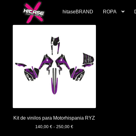
Ir
Ir
a
al
hitaseBRAND
ROPA
la
contenido
navegación
Inicio
Accesorios
Camisetas
Carrito
Política de Privacidad y Cookies
P
Términos y condiciones de venta
V
Kit de vinilos para Motorhispania RYZ
Rango
140,00
€
-
250,00
€
de