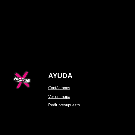
precios:
desde
140,00 €
hasta
250,00 €
AYUDA
Contáctanos
Ver en mapa
Pedir presupuesto