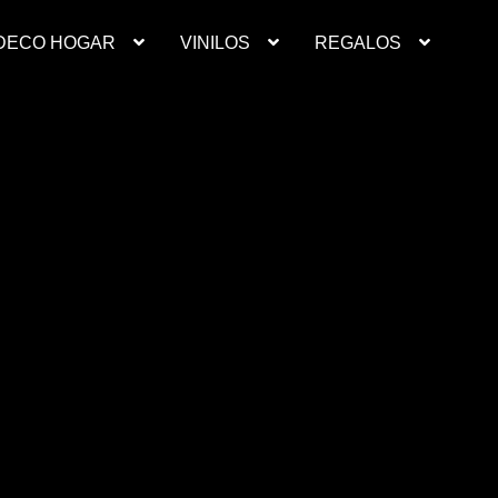
DECO HOGAR
VINILOS
REGALOS
Contacto
Deco Hogar
Finalizar compra
Mi cuenta
resupuesto ropa laboral personalizada
Productos
Regalos
Ropa
inilos